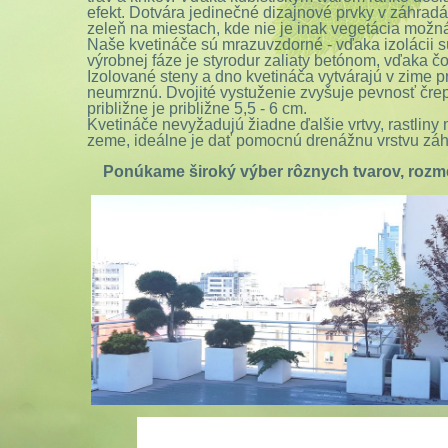
efekt. Dotvára jedinečné dizajnové prvky v záhrad
zeleň na miestach, kde nie je inak vegetácia možn
Naše kvetináče sú mrazuvzdorné - vďaka izolácii s
výrobnej fáze je styrodur zaliaty betónom, vďaka č
Izolované steny a dno kvetináča vytvárajú v zime p
neumrznú.
Dvojité vystuženie zvyšuje pevnosť črep
približne je približne 5,5 - 6 cm.
Kvetináče nevyžadujú žiadne ďalšie vrtvy, rastlin
zeme, ideálne je dať pomocnú drenážnu vrstvu z
Ponúkame široký výber rôznych tvarov, rozme