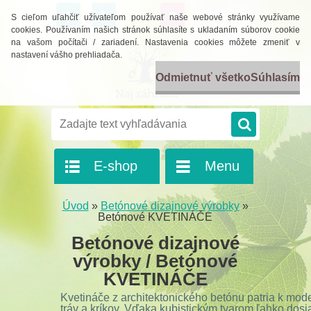
0 ks / 0,00 EUR
S cieľom uľahčiť užívateľom používať naše webové stránky využívame
cookies. Používaním našich stránok súhlasíte s ukladaním súborov cookie
na vašom počítači / zariadení. Nastavenia cookies môžete zmeniť v
nastavení vášho prehliadača.
Odmietnuť všetko
Súhlasím
E-shop
Menu
Úvod
»
Betónové dizajnové výrobky
»
Betónové KVETINÁČE
Betónové dizajnové
výrobky / Betónové
KVETINÁČE
Kvetináče z architektonického betónu patria k mod
tráv a kríkov.
Vďaka kubistickým tvarom ľahko dosi